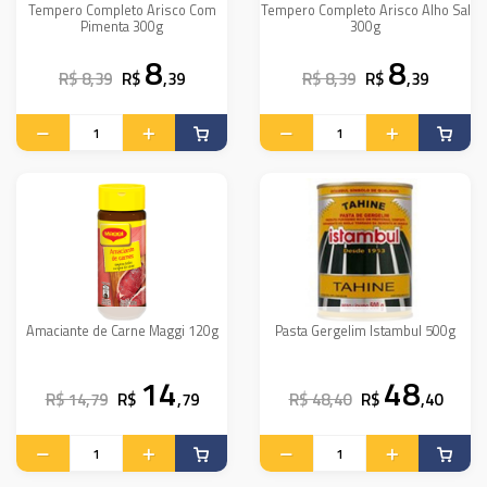
Tempero Completo Arisco Com
Tempero Completo Arisco Alho Sal
Pimenta 300g
300g
8
8
R$ 8,39
R$
,39
R$ 8,39
R$
,39
Amaciante de Carne Maggi 120g
Pasta Gergelim Istambul 500g
14
48
R$ 14,79
R$
,79
R$ 48,40
R$
,40