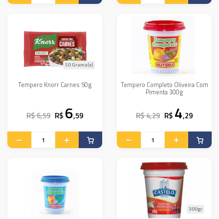
50 Grama(s)
Tempero Knorr Carnes 50g
Tempero Completo Oliveira Com
Pimenta 300g
6
4
R$ 6,59
R$
,59
R$ 4,29
R$
,29
300gr