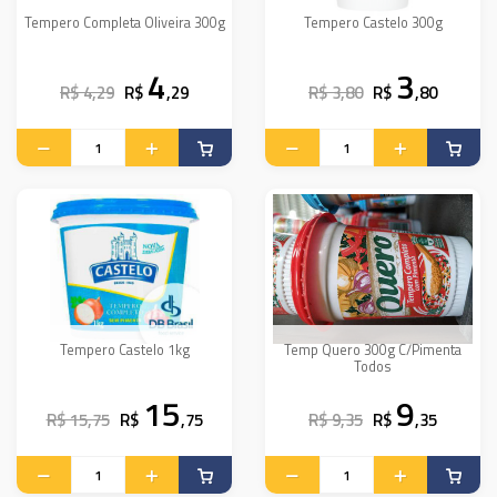
Tempero Completa Oliveira 300g
Tempero Castelo 300g
4
3
R$ 4,29
R$
,29
R$ 3,80
R$
,80
Tempero Castelo 1kg
Temp Quero 300g C/Pimenta
Todos
15
9
R$ 15,75
R$
,75
R$ 9,35
R$
,35