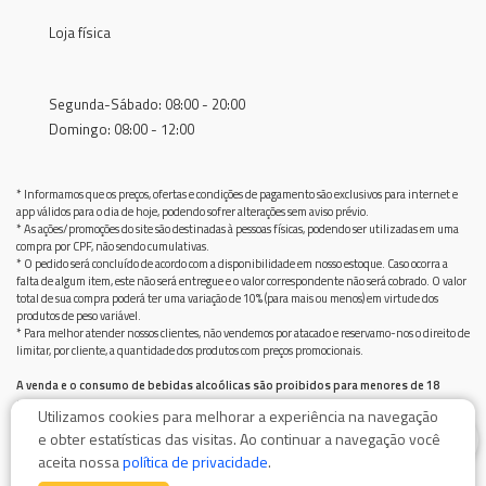
Loja física
Segunda-Sábado: 08:00 - 20:00
Domingo: 08:00 - 12:00
* Informamos que os preços, ofertas e condições de pagamento são exclusivos para internet e
app válidos para o dia de hoje, podendo sofrer alterações sem aviso prévio.
* As ações/promoções do site são destinadas à pessoas físicas, podendo ser utilizadas em uma
compra por CPF, não sendo cumulativas.
* O pedido será concluído de acordo com a disponibilidade em nosso estoque. Caso ocorra a
falta de algum item, este não será entregue e o valor correspondente não será cobrado. O valor
total de sua compra poderá ter uma variação de 10% (para mais ou menos) em virtude dos
produtos de peso variável.
* Para melhor atender nossos clientes, não vendemos por atacado e reservamo-nos o direito de
limitar, por cliente, a quantidade dos produtos com preços promocionais.
A venda e o consumo de bebidas alcoólicas são proibidos para menores de 18
anos.
Utilizamos cookies para melhorar a experiência na navegação
Bebida alcoólica pode causar dependência química e, em excesso, provoca graves males à saúde.
0
e obter estatísticas das visitas. Ao continuar a navegação você
Beba com moderação
aceita nossa
política de privacidade
.