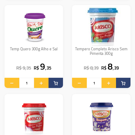
Temp Quero 300g Alho e Sal
Tempero Completo Arisco Sem
Pimenta 300g
9
8
R$ 9,35
R$
,35
R$ 8,39
R$
,39