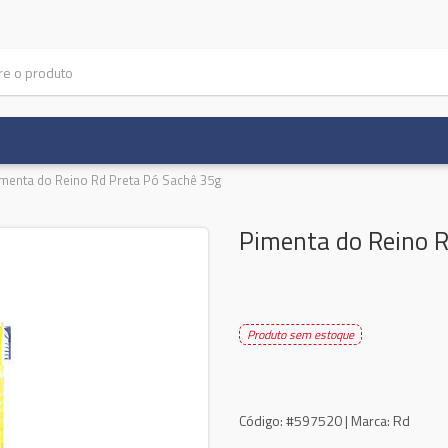
menta do Reino Rd Preta Pó Sachê 35g
Pimenta do Reino R
Produto sem estoque
Código:
#597520 |
Marca:
Rd