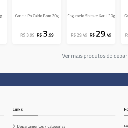
0g
Canela Po Caldo Bom 20g
Cogumelo Shitake Karui 30g
G
3
29
R$ 3,99
R$
,99
R$ 29,49
R$
,49
R
Ver mais produtos do dep
Links
F
Departamentos / Categorias
Na