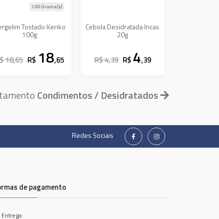
100 Grama(s)
ergelim Tostado Kenko
Cebola Desidratada Incas
100g
20g
18
4
$ 18,65
R$
,65
R$ 4,39
R$
,39
artamento
Condimentos / Desidratados
Redes Sociais
ormas de pagamento
 Entrega: