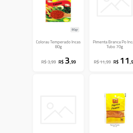
80gr
Colorau Temperado Incas
Pimenta Branca Po Inc
80g
Tubo 70g
3
11
R$ 3,99
R$
,99
R$ 11,99
R$
,