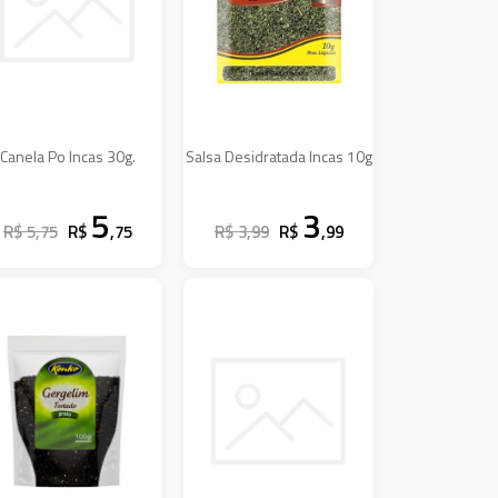
Canela Po Incas 30g.
Salsa Desidratada Incas 10g
5
3
R$ 5,75
R$
,75
R$ 3,99
R$
,99