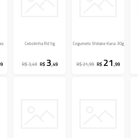
as
Cebolinha Rd 5g
Cogumelo Shitake Karui 30g
3
21
99
R$ 3,49
R$
,49
R$ 21,99
R$
,99