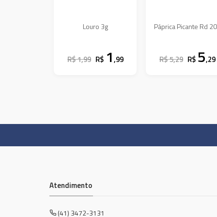
Louro 3g
Páprica Picante Rd 2
1
5
R$ 1,99
R$
,99
R$ 5,29
R$
,29
Atendimento
(41) 3472-3131