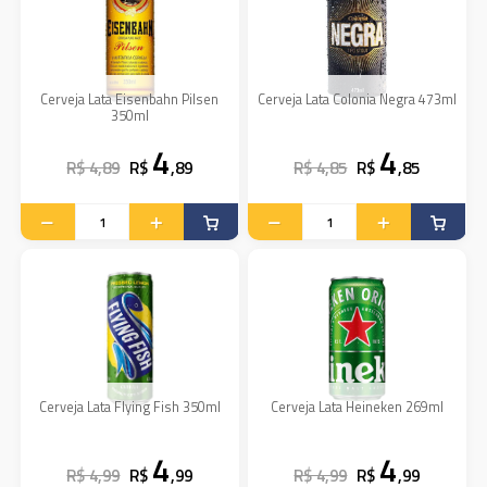
Cerveja Lata Eisenbahn Pilsen
Cerveja Lata Colonia Negra 473ml
350ml
4
4
R$ 4,89
R$
,89
R$ 4,85
R$
,85
Cerveja Lata Flying Fish 350ml
Cerveja Lata Heineken 269ml
4
4
R$ 4,99
R$
,99
R$ 4,99
R$
,99