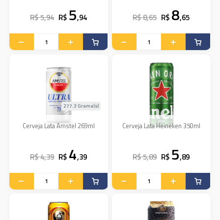
5
8
R$ 5,94
R$
,94
R$ 8,65
R$
,65
277.3 Grama(s)
Cerveja Lata Amstel 269ml
Cerveja Lata Heineken 350ml
4
5
R$ 4,39
R$
,39
R$ 5,89
R$
,89