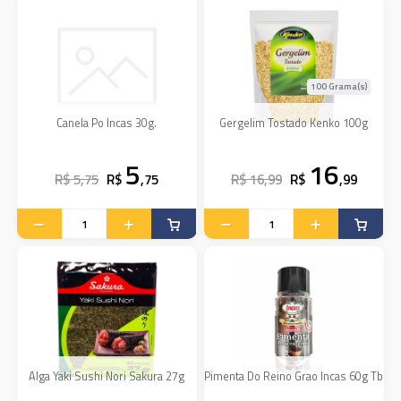
100 Grama(s)
Canela Po Incas 30g.
Gergelim Tostado Kenko 100g
5
16
R$ 5,75
R$
,75
R$ 16,99
R$
,99
Alga Yaki Sushi Nori Sakura 27g
Pimenta Do Reino Grao Incas 60g Tb