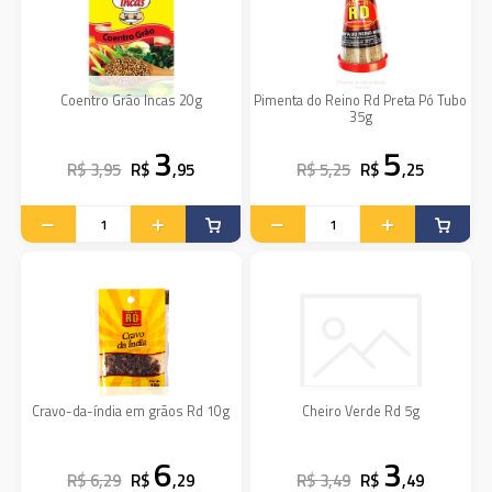
Coentro Grão Incas 20g
Pimenta do Reino Rd Preta Pó Tubo
35g
3
5
R$ 3,95
R$
,95
R$ 5,25
R$
,25
Cravo-da-índia em grãos Rd 10g
Cheiro Verde Rd 5g
6
3
R$ 6,29
R$
,29
R$ 3,49
R$
,49