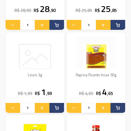
28
25
R$ 28,90
R$
,90
R$ 25,85
R$
,85
Louro 3g
Paprica Picante Incas 50g
1
4
R$ 1,99
R$
,99
R$ 4,65
R$
,65