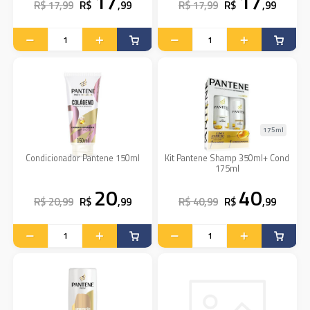
17
17
R$ 17,99
R$
,99
R$ 17,99
R$
,99
175ml
Condicionador Pantene 150ml
Kit Pantene Shamp 350ml+ Cond
175ml
20
40
R$ 20,99
R$
,99
R$ 40,99
R$
,99