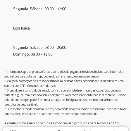
Segunda-Sábado: 08:00 - 17:00
Loja física
Segunda-Sábado: 08:00 - 20:00
Domingo: 08:00 - 12:00
* Informamos que os preços, ofertas e condições de pagamento são exclusivos para internet e
app válidos para o dia de hoje, podendo sofrer alterações sem aviso prévio.
* As ações/promoções do site são destinadas à pessoas físicas, podendo ser utilizadas em uma
compra por CPF, não sendo cumulativas.
* O pedido será concluído de acordo com a disponibilidade em nosso estoque. Caso ocorra a
falta de algum item, este não será entregue e o valor correspondente não será cobrado. O valor
total de sua compra poderá ter uma variação de 10% (para mais ou menos) em virtude dos
produtos de peso variável.
* Para melhor atender nossos clientes, não vendemos por atacado e reservamo-nos o direito de
limitar, por cliente, a quantidade dos produtos com preços promocionais.
A venda e o consumo de bebidas alcoólicas são proibidos para menores de 18
anos.