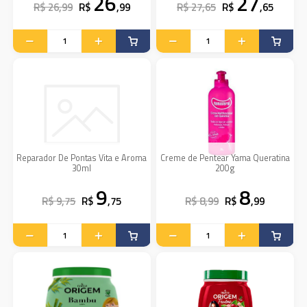
26
27
R$ 26,99
R$
,99
R$ 27,65
R$
,65
Reparador De Pontas Vita e Aroma
Creme de Pentear Yama Queratina
30ml
200g
9
8
R$ 9,75
R$
,75
R$ 8,99
R$
,99