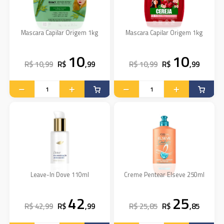
Mascara Capilar Origem 1kg
Mascara Capilar Origem 1kg
10
10
R$ 10,99
R$
,99
R$ 10,99
R$
,99
Leave-In Dove 110ml
Creme Pentear Elseve 250ml
42
25
R$ 42,99
R$
,99
R$ 25,85
R$
,85