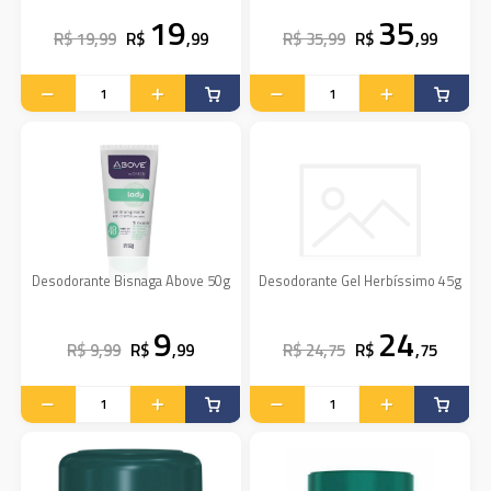
19
35
R$ 19,99
R$
,99
R$ 35,99
R$
,99
Desodorante Bisnaga Above 50g
Desodorante Gel Herbíssimo 45g
9
24
R$ 9,99
R$
,99
R$ 24,75
R$
,75