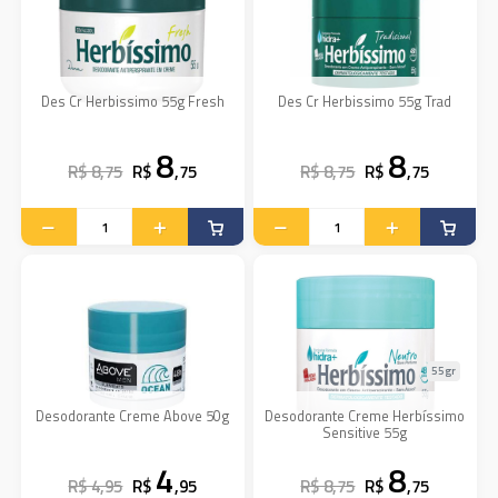
Des Cr Herbissimo 55g Fresh
Des Cr Herbissimo 55g Trad
8
8
R$ 8,75
R$
,75
R$ 8,75
R$
,75
55gr
Desodorante Creme Above 50g
Desodorante Creme Herbíssimo
Sensitive 55g
4
8
R$ 4,95
R$
,95
R$ 8,75
R$
,75