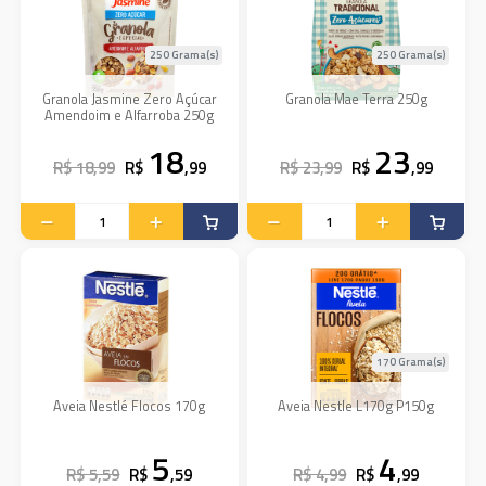
250 Grama(s)
250 Grama(s)
Granola Jasmine Zero Açúcar
Granola Mae Terra 250g
Amendoim e Alfarroba 250g
18
23
R$ 18,99
R$
,99
R$ 23,99
R$
,99
170 Grama(s)
Aveia Nestlé Flocos 170g
Aveia Nestle L170g P150g
5
4
R$ 5,59
R$
,59
R$ 4,99
R$
,99