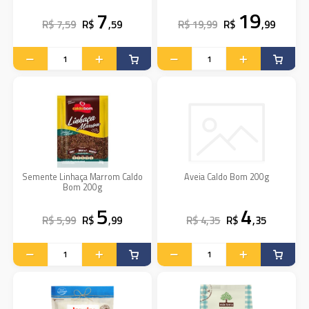
7
19
R$ 7,59
R$
,59
R$ 19,99
R$
,99
Semente Linhaça Marrom Caldo
Aveia Caldo Bom 200g
Bom 200g
5
4
R$ 5,99
R$
,99
R$ 4,35
R$
,35