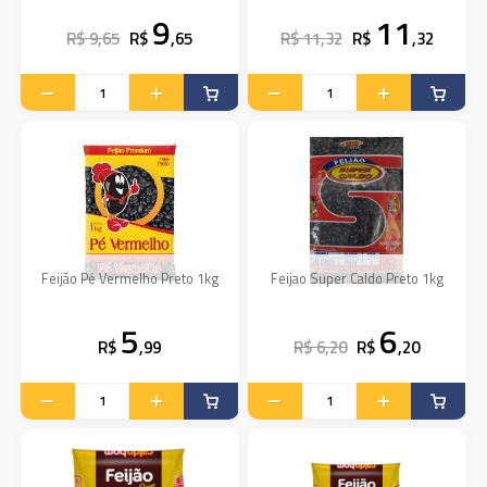
9
11
R$ 9,65
R$
,65
R$ 11,32
R$
,32
Feijão Pé Vermelho Preto 1kg
Feijao Super Caldo Preto 1kg
5
6
R$
,99
R$ 6,20
R$
,20