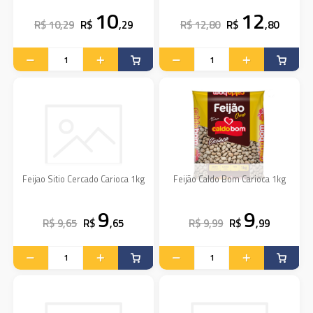
10
12
R$ 10,29
R$
,29
R$ 12,80
R$
,80
Feijao Sitio Cercado Carioca 1kg
Feijão Caldo Bom Carioca 1kg
9
9
R$ 9,65
R$
,65
R$ 9,99
R$
,99