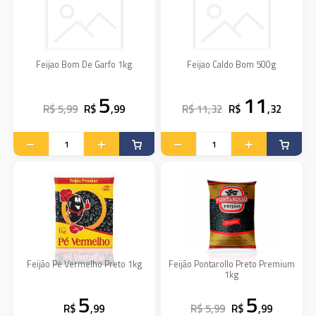
Feijao Bom De Garfo 1kg
Feijao Caldo Bom 500g
5
11
R$ 5,99
R$
,99
R$ 11,32
R$
,32
Feijão Pé Vermelho Preto 1kg
Feijão Pontarollo Preto Premium
1kg
5
5
R$
,99
R$ 5,99
R$
,99