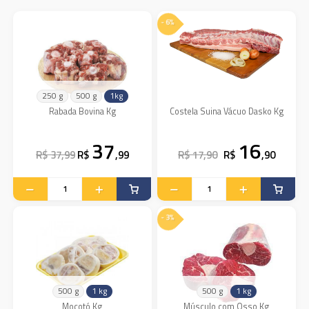
- 6%
250 g
500 g
1kg
Rabada Bovina Kg
Costela Suina Vácuo Dasko Kg
37
16
R$ 37,99
R$
,99
R$ 17,90
R$
,90
- 3%
500 g
1 kg
500 g
1 kg
Mocotó Kg
Músculo com Osso Kg