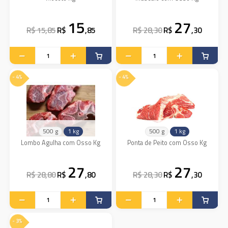
15
27
R$ 15,85
R$
,85
R$ 28,30
R$
,30
- 4%
- 4%
500 g
1 kg
500 g
1 kg
Lombo Agulha com Osso Kg
Ponta de Peito com Osso Kg
27
27
R$ 28,80
R$
,80
R$ 28,30
R$
,30
- 3%