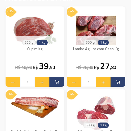
- 3%
- 4%
500 g
1 kg
500 g
1 kg
Cupim Kg
Lombo Agulha com Osso Kg
39
27
R$ 40,90
R$
,90
R$ 28,80
R$
,80
- 6%
- 4%
500 g
1 kg