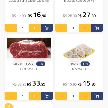
Costela Suina Vácuo Dasko Kg
Músculo com Osso Kg
16
27
R$ 17,90
R$
,90
R$ 28,30
R$
,30
250 g
500 g
1 kg
500 g
1 kg
Filet Sete Kg
Mocotó Kg
33
15
R$ 33,95
R$
,95
R$ 15,85
R$
,85
- 4%