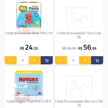
Fralda Mili Lovecare Pants P/M C/10
Fralda Personalidade T.Care C/48
Xg.
24
56
R$
,55
R$ 56,69
R$
,69
Fralda Huggies Tripla Prot. C/38 P.
Fralda Personalidade Ultra Sec C/64
Xg