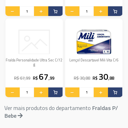
Fralda Personalidade Ultra Sec C/72
Lençol Descartavel Mili Vita C/6
g
67
30
R$ 67,99
R$
,99
R$ 30,88
R$
,88
Ver mais produtos do departamento
Fraldas P/
Bebe