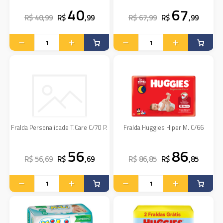
40
67
R$ 40,99
R$
,99
R$ 67,99
R$
,99
Fralda Personalidade T.Care C/70 P.
Fralda Huggies Hiper M. C/66
56
86
R$ 56,69
R$
,69
R$ 86,85
R$
,85