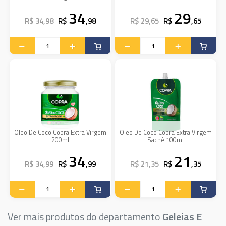
34
29
R$ 34,98
R$
,98
R$ 29,65
R$
,65
Óleo De Coco Copra Extra Virgem
Óleo De Coco Copra Extra Virgem
200ml
Sachê 100ml
34
21
R$ 34,99
R$
,99
R$ 21,35
R$
,35
Ver mais produtos do departamento
Geleias E