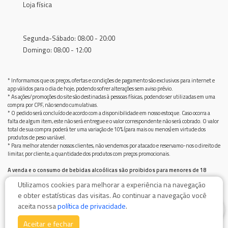
Loja física
Segunda-Sábado: 08:00 - 20:00
Domingo: 08:00 - 12:00
* Informamos que os preços, ofertas e condições de pagamento são exclusivos para internet e
app válidos para o dia de hoje, podendo sofrer alterações sem aviso prévio.
* As ações/promoções do site são destinadas à pessoas físicas, podendo ser utilizadas em uma
compra por CPF, não sendo cumulativas.
* O pedido será concluído de acordo com a disponibilidade em nosso estoque. Caso ocorra a
falta de algum item, este não será entregue e o valor correspondente não será cobrado. O valor
total de sua compra poderá ter uma variação de 10% (para mais ou menos) em virtude dos
produtos de peso variável.
* Para melhor atender nossos clientes, não vendemos por atacado e reservamo-nos o direito de
limitar, por cliente, a quantidade dos produtos com preços promocionais.
A venda e o consumo de bebidas alcoólicas são proibidos para menores de 18
anos.
Utilizamos cookies para melhorar a experiência na navegação
Bebida alcoólica pode causar dependência química e, em excesso, provoca graves males à saúde.
e obter estatísticas das visitas. Ao continuar a navegação você
Beba com moderação
0
aceita nossa
política de privacidade
.
Aceitar e fechar