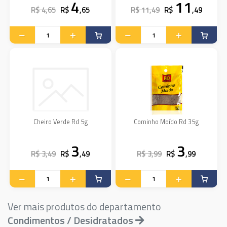
4
11
R$ 4,65
R$
,65
R$ 11,49
R$
,49
Cheiro Verde Rd 5g
Cominho Moído Rd 35g
3
3
R$ 3,49
R$
,49
R$ 3,99
R$
,99
Ver mais produtos do departamento
Condimentos / Desidratados