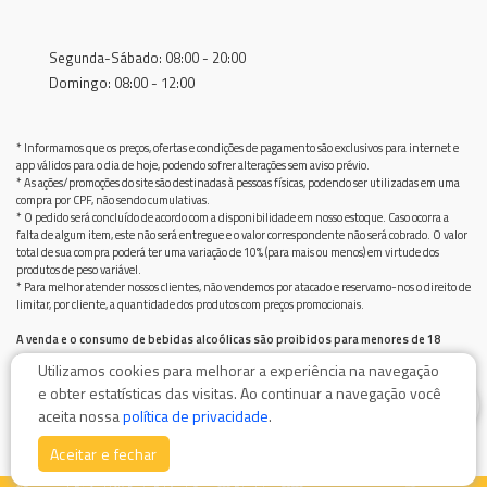
Segunda-Sábado: 08:00 - 20:00
Domingo: 08:00 - 12:00
* Informamos que os preços, ofertas e condições de pagamento são exclusivos para internet e
app válidos para o dia de hoje, podendo sofrer alterações sem aviso prévio.
* As ações/promoções do site são destinadas à pessoas físicas, podendo ser utilizadas em uma
compra por CPF, não sendo cumulativas.
* O pedido será concluído de acordo com a disponibilidade em nosso estoque. Caso ocorra a
falta de algum item, este não será entregue e o valor correspondente não será cobrado. O valor
total de sua compra poderá ter uma variação de 10% (para mais ou menos) em virtude dos
produtos de peso variável.
* Para melhor atender nossos clientes, não vendemos por atacado e reservamo-nos o direito de
limitar, por cliente, a quantidade dos produtos com preços promocionais.
A venda e o consumo de bebidas alcoólicas são proibidos para menores de 18
anos.
Utilizamos cookies para melhorar a experiência na navegação
Bebida alcoólica pode causar dependência química e, em excesso, provoca graves males à saúde.
e obter estatísticas das visitas. Ao continuar a navegação você
Beba com moderação
0
aceita nossa
política de privacidade
.
Aceitar e fechar