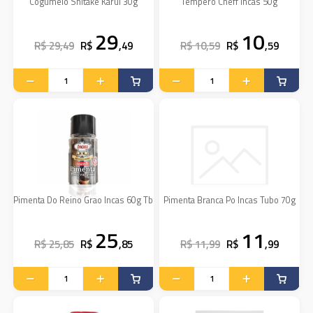
Cogumelo Shitake Karui 30g
Tempero Cheff Incas 50g
29
10
R$ 29,49
R$
,49
R$ 10,59
R$
,59
Pimenta Do Reino Grao Incas 60g Tb
Pimenta Branca Po Incas Tubo 70g
25
11
R$ 25,85
R$
,85
R$ 11,99
R$
,99