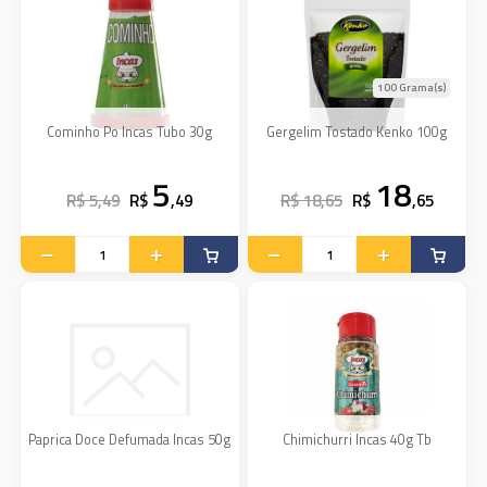
100 Grama(s)
Cominho Po Incas Tubo 30g
Gergelim Tostado Kenko 100g
5
18
R$ 5,49
R$
,49
R$ 18,65
R$
,65
Paprica Doce Defumada Incas 50g
Chimichurri Incas 40g Tb