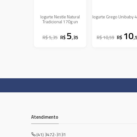
Iogurte Nestle Natural
Iogurte Grego Unibaby 
Tradicional 170g un
5
10
R$ 5,35
R$
,35
R$ 10,59
R$
,
Atendimento
(41) 3472-3131