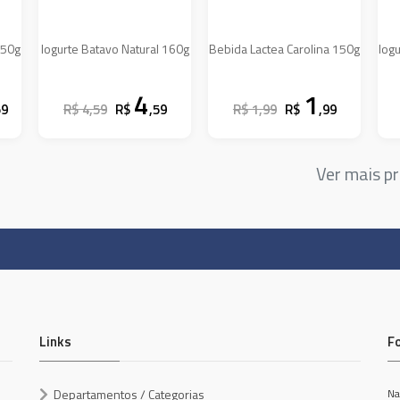
450g
Iogurte Batavo Natural 160g
Bebida Lactea Carolina 150g
Iog
4
1
59
R$ 4,59
R$
,59
R$ 1,99
R$
,99
Ver mais p
Links
F
Departamentos / Categorias
Na