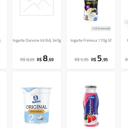
170 Grama(s)
g
Iogurte Danone Int Bdj 340g
Iogurte Frimesa 170g Gf
8
5
R$ 8,69
R$
,69
R$ 5,95
R$
,95
R