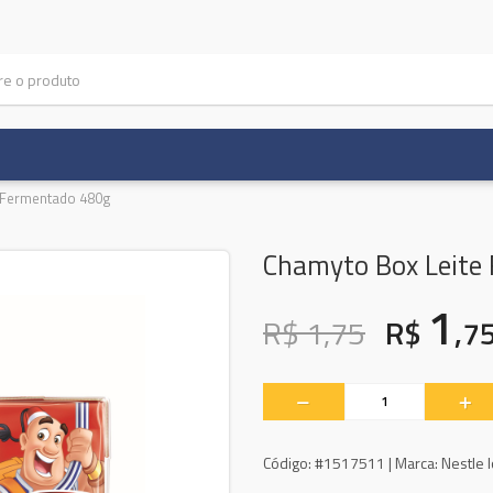
 Fermentado 480g
Chamyto Box Leite
1
R$ 1,75
R$
,7
Código:
#1517511 |
Marca:
Nestle 