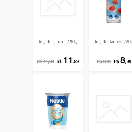
Iogurte Carolina 450g
Iogurte Danone 220
11
8
R$ 11,89
R$
,89
R$ 8,99
R$
,99