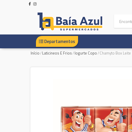
Departamentos
Início
/
Laticineos E Frios
/
Iogurte Copo
/
Chamyto Box Leite