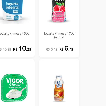
Iogurte Frimesa 450g
Iogurte Frimesa 170g
(4,5)grf
10
6
$ 10,29
R$
,29
R$ 6,49
R$
,49