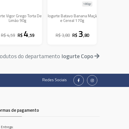
180gr
urte Vigor Grego Torta De
Iogurte Batavo Banana Maçã
Limão 90g
e Cereal 170g
4
3
R$ 4,59
R$
,59
R$ 3,80
R$
,80
rodutos do departamento
Iogurte Copo
Redes Sociais
ormas de pagamento
 Entrega: