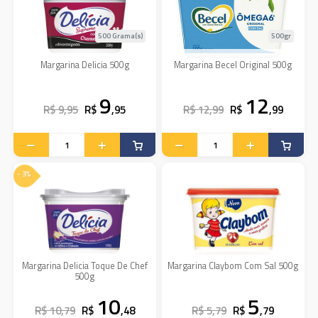
500 Grama(s)
500gr
Margarina Delicia 500g
Margarina Becel Original 500g
9
12
R$ 9,95
R$
,95
R$ 12,99
R$
,99
- 3%
Margarina Delicia Toque De Chef
Margarina Claybom Com Sal 500g
500g
10
5
R$ 10,79
R$
,48
R$ 5,79
R$
,79