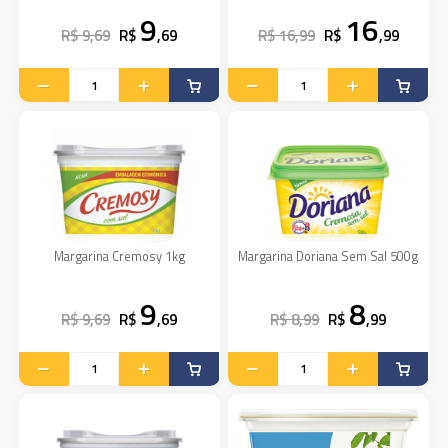
9
16
R$ 9,69
R$
,69
R$ 16,99
R$
,99
Margarina Cremosy 1kg
Margarina Doriana Sem Sal 500g
9
8
R$ 9,69
R$
,69
R$ 8,99
R$
,99