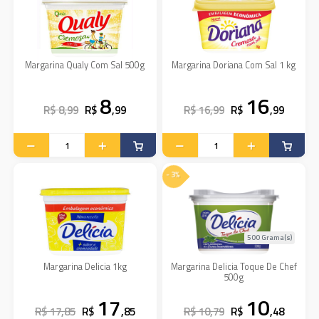
Margarina Qualy Com Sal 500g
Margarina Doriana Com Sal 1 kg
8
16
R$ 8,99
R$
,99
R$ 16,99
R$
,99
- 3%
500 Grama(s)
Margarina Delicia 1kg
Margarina Delicia Toque De Chef
500g
17
10
R$ 17,85
R$
,85
R$ 10,79
R$
,48