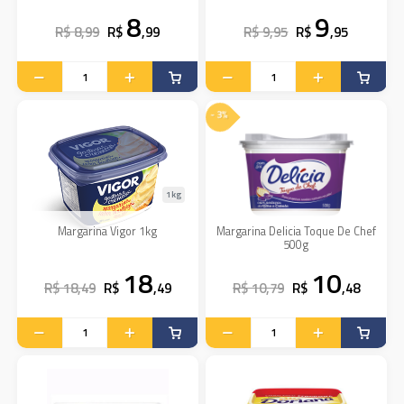
8
9
R$ 8,99
R$
,99
R$ 9,95
R$
,95
- 3%
1kg
Margarina Vigor 1kg
Margarina Delicia Toque De Chef
500g
18
10
R$ 18,49
R$
,49
R$ 10,79
R$
,48