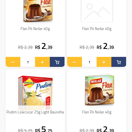
Flan Pó Neilar 40g
Flan Pó Neilar 40g
2
2
R$ 2,39
R$
,39
R$ 2,39
R$
,39
Pudim Lowcucar 25g Light Baunilha
Flan Pó Neilar 40g
5
2
R$ 5,75
R$
,75
R$ 2,39
R$
,39