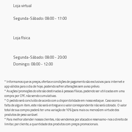
Loja virtual
Segunda-Sábado: 08:00 - 17:00
Loja física
Segunda-Sábado: 08:00 - 20:00
Domingo: 08:00 - 12:00
* Informamos que os preços, ofertas e condições de pagamento são exclusivos para internet e
app válidos para o dia de hoje, podendo sofrer alterações sem aviso prévio.
* As ações/promoções do site são destinadas à pessoas físicas, podendo ser utilizadas em uma
compra por CPF, não sendo cumulativas.
* O pedido será concluído de acordo com a disponibilidade em nosso estoque. Caso ocorra a
falta de algum item, este não será entregue e o valor correspondente não será cobrado. O valor
total de sua compra poderá ter uma variação de 10% (para mais ou menos) em virtude dos
produtos de peso variável.
* Para melhor atender nossos clientes, não vendemos por atacado e reservamo-nos o direito de
limitar, por cliente, a quantidade dos produtos com preços promocionais.