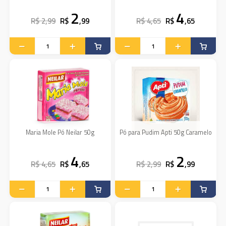
2
4
R$ 2,99
R$
,99
R$ 4,65
R$
,65
Maria Mole Pó Neilar 50g
Pó para Pudim Apti 50g Caramelo
4
2
R$ 4,65
R$
,65
R$ 2,99
R$
,99