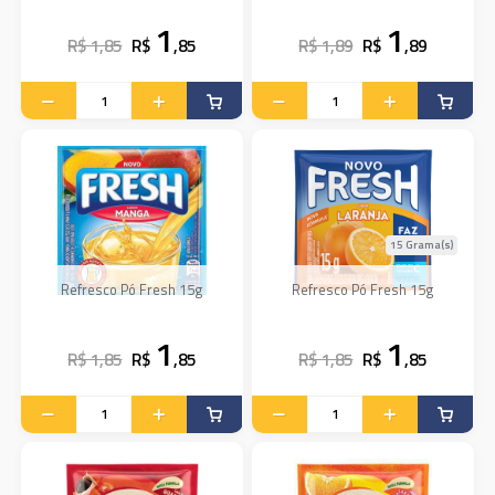
1
1
R$ 1,85
R$
,85
R$ 1,89
R$
,89
15 Grama(s)
Refresco Pó Fresh 15g
Refresco Pó Fresh 15g
1
1
R$ 1,85
R$
,85
R$ 1,85
R$
,85