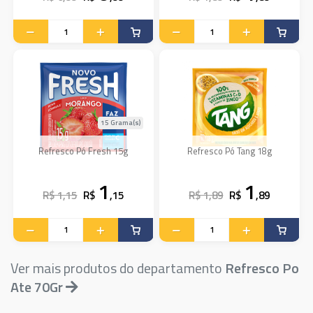
15 Grama(s)
Refresco Pó Fresh 15g
Refresco Pó Tang 18g
1
1
R$ 1,15
R$
,15
R$ 1,89
R$
,89
Ver mais produtos do departamento
Refresco Po
Ate 70Gr