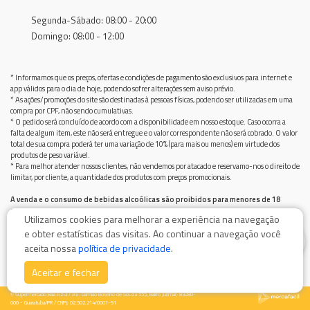
Segunda-Sábado: 08:00 - 20:00
Domingo: 08:00 - 12:00
* Informamos que os preços, ofertas e condições de pagamento são exclusivos para internet e
app válidos para o dia de hoje, podendo sofrer alterações sem aviso prévio.
* As ações/promoções do site são destinadas à pessoas físicas, podendo ser utilizadas em uma
compra por CPF, não sendo cumulativas.
* O pedido será concluído de acordo com a disponibilidade em nosso estoque. Caso ocorra a
falta de algum item, este não será entregue e o valor correspondente não será cobrado. O valor
total de sua compra poderá ter uma variação de 10% (para mais ou menos) em virtude dos
produtos de peso variável.
* Para melhor atender nossos clientes, não vendemos por atacado e reservamo-nos o direito de
limitar, por cliente, a quantidade dos produtos com preços promocionais.
A venda e o consumo de bebidas alcoólicas são proibidos para menores de 18
anos.
Utilizamos cookies para melhorar a experiência na navegação
Bebida alcoólica pode causar dependência química e, em excesso, provoca graves males à saúde.
e obter estatísticas das visitas. Ao continuar a navegação você
Beba com moderação
0
aceita nossa
política de privacidade
.
Aceitar e fechar
© Supermercado Baía Azul / AV. Damiao Botelho de Souza 555, Bairro Jurimar, 83280-
000 - Guaratuba/PR / CNPJ: 02.502.214/0001-91