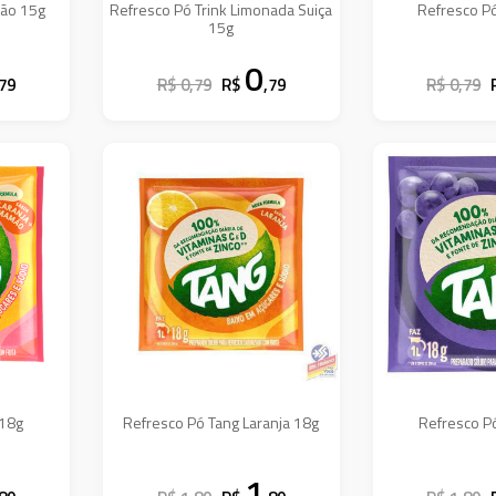
mão 15g
Refresco Pó Trink Limonada Suiça
Refresco Pó
15g
0
,79
R$ 0,79
R$
,79
R$ 0,79
 18g
Refresco Pó Tang Laranja 18g
Refresco P
1