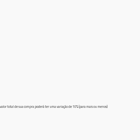
 valor total de sua compra poderá ter uma variação de 10% (para mais ou menos)