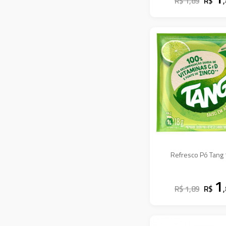
R$ 1,89
R$
Refresco Pó Tang
1
R$ 1,89
R$