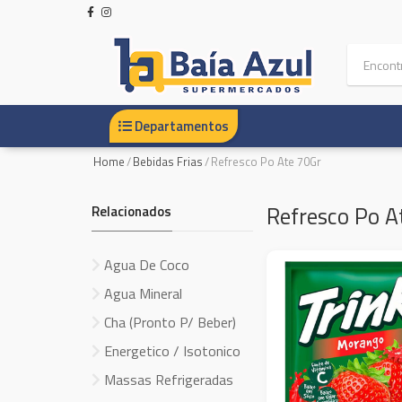
Departamentos
Home
/
Bebidas Frias
/
Refresco Po Ate 70Gr
Refresco Po A
Relacionados
Agua De Coco
Agua Mineral
Cha (Pronto P/ Beber)
Energetico / Isotonico
Massas Refrigeradas