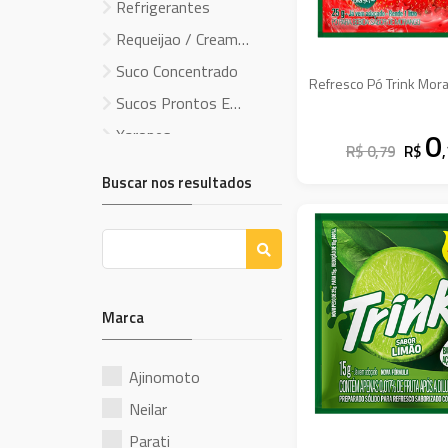
Refrigerantes
Requeijao / Cream
Cheese
Suco Concentrado
Sucos Prontos E
Beb.Soja
Xaropes
0
R$ 0,79
R$
Buscar nos resultados
Marca
Ajinomoto
Neilar
Parati