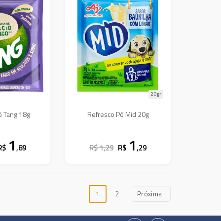
20gr
ó Tang 18g
Refresco Pó Mid 20g
1
1
R$
,89
R$ 1,29
R$
,29
1
2
Próxima