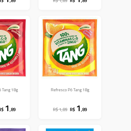
R$
,89
R$ 1,89
R$
,89
ó Tang 18g
Refresco Pó Tang 18g
1
1
R$
,89
R$ 1,89
R$
,89