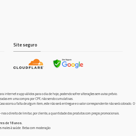
Site seguro
ra internet e app válidos para o dia de hoje, podendo sofrer alterações sem aviso prévio.
ilizadas em uma compra por CPF, não sendo cumulativas.
aso ocorra a falta de algum item, este não será entregue e o valor correspondente não será cobrado. O
os o direito de limitar, por cliente, a quantidade dos produtos com preços promocionais.
res de 18 anos.
ves males à saúde. Beba com moderação