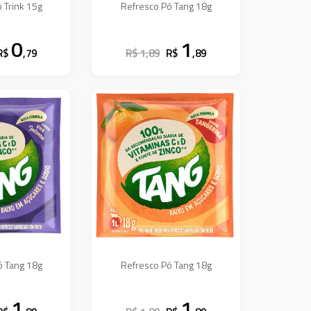
 Trink 15g
Refresco Pó Tang 18g
0
1
R$
,79
R$ 1,89
R$
,89
ó Tang 18g
Refresco Pó Tang 18g
1
1