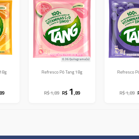
0.36 Quilograma(s)
 18g
Refresco Pó Tang 18g
Refresco P
1
,89
R$ 1,89
R$
,89
R$ 1,89