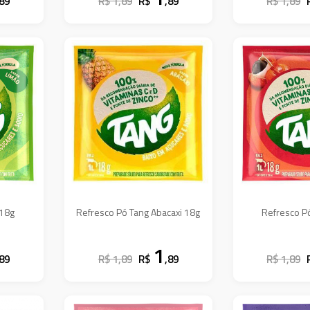
,89
R$ 1,89
R$
,89
R$ 1,89
 18g
Refresco Pó Tang Abacaxi 18g
Refresco P
1
,89
R$ 1,89
R$
,89
R$ 1,89