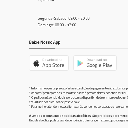
Segunda-Sábado: 08:00 - 20:00
Domingo: 08:00 - 12:00
Baixe Nosso App
Download na
Download no
App Store
Google Play
* Informamos que os preços, ofertas e condições de pagamento são exclusivos pa
* As ações/promoções do site são destinadas à pessoas físicas, podendo ser ut
* O pedido será concluído de acordo com a disponibilidade em nosso estoque. C
em virtude dos produtos de peso variável.
* Para melhor atender nossos clientes, não vendemos por atacado e reservamo-n
A venda e o consumo de bebidas alcoólicas são proibidos para meno
Bebida alcoólica pode causar dependência química e, em excesso, provoca gra