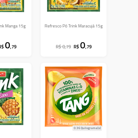
Refresco Pó Trink Manga 15g
Refresco Pó Trink Maracujá 15g
0
0
R$
,79
R$ 0,79
R$
,79
0.36 Quilograma(s)