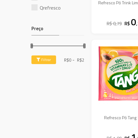
Refresco Pó Trink Li
Qrefresco
0
R$ 0,79
R$
Preço
-
Filtrar
R$
0
R$
2
Refresco Pó Tang
1