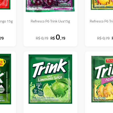
Refresco Pó Trink Morango 15g
Refresco Pó Trink Uva15g
0
,79
R$ 0,79
R$
,79
R$ 0,79