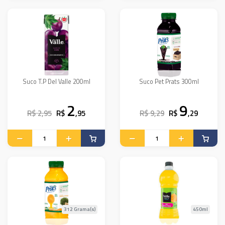
Suco T.P Del Valle 200ml
Suco Pet Prats 300ml
2
9
R$ 2,95
R$
,95
R$ 9,29
R$
,29
312 Grama(s)
450ml