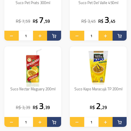
Suco Pet Prats 300ml
Suco Pet Del Valle 450ml
7
3
R$ 7,59
R$
,59
R$ 3,45
R$
,45
Suco Nectar Maguary 200ml
Suco Kapo Maracujá TP 200ml
3
2
R$ 3,39
R$
,39
R$
,29