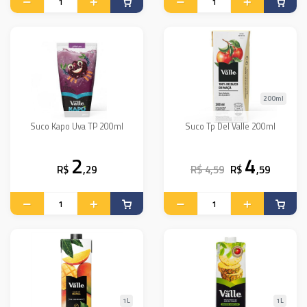
200ml
Suco Kapo Uva TP 200ml
Suco Tp Del Valle 200ml
2
4
R$
,29
R$ 4,59
R$
,59
1L
1L