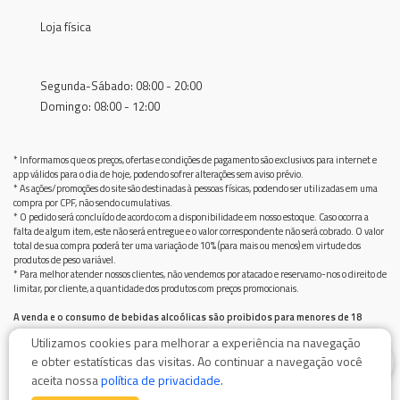
Loja física
Segunda-Sábado: 08:00 - 20:00
Domingo: 08:00 - 12:00
* Informamos que os preços, ofertas e condições de pagamento são exclusivos para internet e
app válidos para o dia de hoje, podendo sofrer alterações sem aviso prévio.
* As ações/promoções do site são destinadas à pessoas físicas, podendo ser utilizadas em uma
compra por CPF, não sendo cumulativas.
* O pedido será concluído de acordo com a disponibilidade em nosso estoque. Caso ocorra a
falta de algum item, este não será entregue e o valor correspondente não será cobrado. O valor
total de sua compra poderá ter uma variação de 10% (para mais ou menos) em virtude dos
produtos de peso variável.
* Para melhor atender nossos clientes, não vendemos por atacado e reservamo-nos o direito de
limitar, por cliente, a quantidade dos produtos com preços promocionais.
A venda e o consumo de bebidas alcoólicas são proibidos para menores de 18
anos.
Utilizamos cookies para melhorar a experiência na navegação
Bebida alcoólica pode causar dependência química e, em excesso, provoca graves males à saúde.
0
e obter estatísticas das visitas. Ao continuar a navegação você
Beba com moderação
aceita nossa
política de privacidade
.