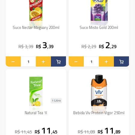
Suco Nectar Maguary 200ml
Suco Misto Gold 200ml
3
2
R$ 3,39
R$
,39
R$ 2,29
R$
,29
1 Litro
Natural Tea 1l
Bebida Viv Protein Vigor 250ml
11
11
R$ 11,45
R$
,45
R$ 11,89
R$
,89