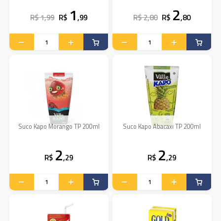
1
2
R$ 1,99
R$
,99
R$ 2,80
R$
,80
Suco Kapo Morango TP 200ml
Suco Kapo Abacaxi TP 200ml
2
2
R$
,29
R$
,29