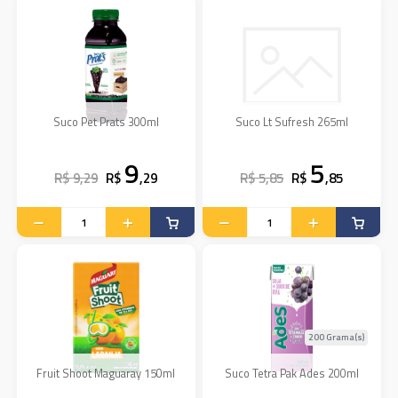
Suco Pet Prats 300ml
Suco Lt Sufresh 265ml
9
5
R$ 9,29
R$
,29
R$ 5,85
R$
,85
200 Grama(s)
Fruit Shoot Maguaray 150ml
Suco Tetra Pak Ades 200ml