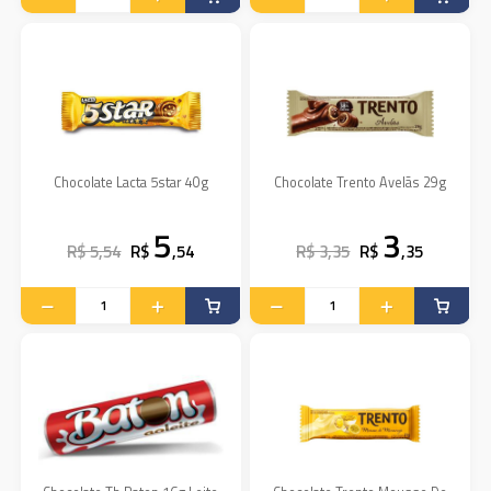
Chocolate Lacta 5star 40g
Chocolate Trento Avelãs 29g
5
3
R$ 5,54
R$
,54
R$ 3,35
R$
,35