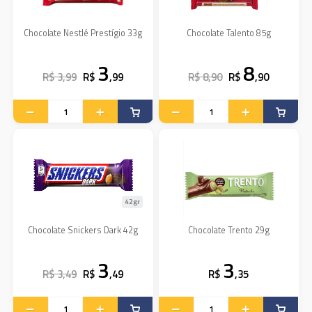
Chocolate Nestlé Prestígio 33g
Chocolate Talento 85g
3
8
R$ 3,99
R$
,99
R$ 8,90
R$
,90
42gr
Chocolate Snickers Dark 42g
Chocolate Trento 29g
3
3
R$ 3,49
R$
,49
R$
,35