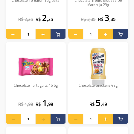
Chocolate Tb Baton 16g Leite
Chocolate Trento Mousse De
Maracuja 29g
2
3
R$ 2,25
R$
,25
R$ 3,35
R$
,35
Chocolate Tortuguita 15,5g
Chocolate Snickers 42g
1
5
R$ 1,99
R$
,99
R$
,49