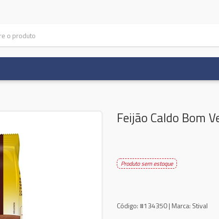
Feijão Caldo Bom 
Produto sem estoque
Código:
#134350 |
Marca:
Stival