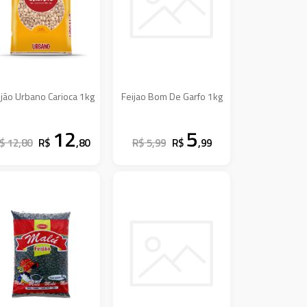
ijão Urbano Carioca 1kg
Feijao Bom De Garfo 1kg
12
5
$ 12,80
R$
,80
R$ 5,99
R$
,99