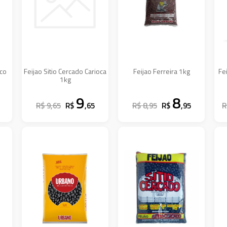
nco
Feijao Sitio Cercado Carioca
Feijao Ferreira 1kg
Fe
1kg
9
8
R$ 9,65
R$
,65
R$ 8,95
R$
,95
R